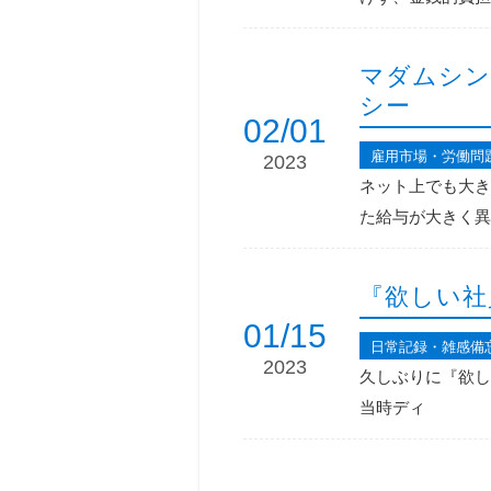
マダムシン
シー
02/01
雇用市場・労働問
2023
ネット上でも大き
た給与が大きく異
『欲しい社
01/15
日常記録・雑感備
2023
久しぶりに『欲し
当時ディ