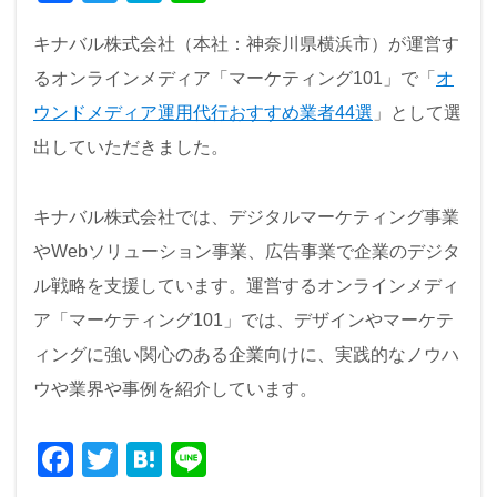
a
wi
at
n
キナバル株式会社（本社：神奈川県横浜市）が運営す
c
tt
e
e
るオンラインメディア「マーケティング101」で「
オ
e
er
n
ウンドメディア運用代行おすすめ業者44選
」として選
b
a
出していただきました。
o
o
キナバル株式会社では、デジタルマーケティング事業
k
やWebソリューション事業、広告事業で企業のデジタ
ル戦略を支援しています。運営するオンラインメディ
ア「マーケティング101」では、デザインやマーケテ
ィングに強い関心のある企業向けに、実践的なノウハ
ウや業界や事例を紹介しています。
F
T
H
Li
a
wi
at
n