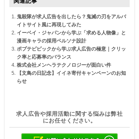
c
tt
e
e
関連記事
e
er
n
鬼殺隊が求人広告を出したら？鬼滅の刃をアルバ
b
a
イトサイト風に再現してみた
o
イーベイ・ジャパンから学ぶ「求める人物像」と
o
漫画キャラの採用ペルソナ設計
ポプテピピックから学ぶ求人広告の極意｜クリッ
k
ク率と応募率のバランス
株式会社メンヘラテクノロジーが面白い件
【文鳥の日記念】イイネ寄付キャンペーンのお知
らせ
求人広告や採用活動に関する悩みは弊社
にお任せください。