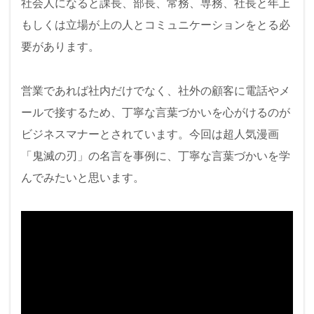
社会人になると課長、部長、常務、専務、社長と年上
c
tt
e
e
もしくは立場が上の人とコミュニケーションをとる必
e
er
n
要があります。
b
a
o
営業であれば社内だけでなく、社外の顧客に電話やメ
o
ールで接するため、丁寧な言葉づかいを心がけるのが
k
ビジネスマナーとされています。今回は超人気漫画
「鬼滅の刃」の名言を事例に、丁寧な言葉づかいを学
んでみたいと思います。