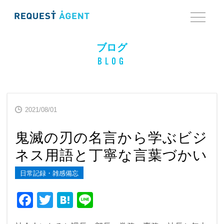
ブログ
BLOG
2021/08/01
鬼滅の刃の名言から学ぶビジ
ネス用語と丁寧な言葉づかい
日常記録・雑感備忘
F
T
H
Li
a
wi
at
n