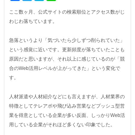
a
wi
at
n
ここ数ヶ月、公式サイトの検索順位とアクセス数がじ
c
tt
e
e
わじわ落ちています。
e
er
n
b
a
急落というより「気づいたら少しずつ削られていた」
o
という感覚に近いです。更新頻度が落ちていたことも
o
原因だと思いますが、それ以上に感じているのが「競
k
合のWeb活用レベルが上がってきた」という変化で
す。
人材派遣や人材紹介などにも言えますが、人材業界の
特徴としてテレアポや飛び込み営業などプッシュ型営
業を得意としている企業が多い反面、しっかりWeb活
用している企業がそれほど多くない印象でした。