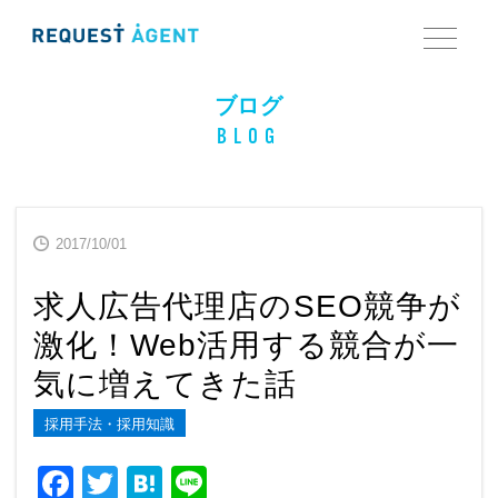
ブログ
BLOG
2017/10/01
求人広告代理店のSEO競争が
激化！Web活用する競合が一
気に増えてきた話
採用手法・採用知識
F
T
H
Li