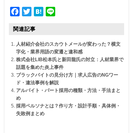
F
T
H
Li
a
wi
at
n
c
tt
e
e
関連記事
e
er
n
人材紹介会社のスカウトメールが変わった？横文
b
a
字化・業界用語の変遷と違和感
o
株式会社LIB松本氏と新田龍氏の対立：人材業界で
o
話題を集めた炎上事件
ブラックバイトの見分け方｜求人広告のNGワー
k
ド・違法事例を解説
アルバイト・パート採用の種類・方法・手法まと
め
採用ペルソナとは？作り方・設計手順・具体例・
失敗例まとめ