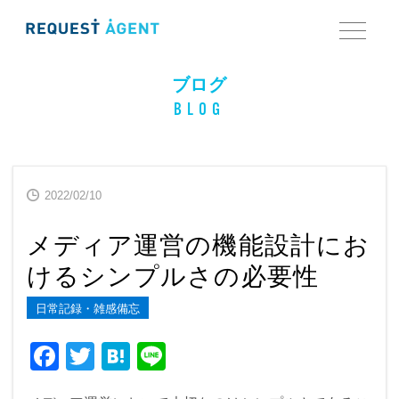
ブログ
BLOG
2022/02/10
メディア運営の機能設計にお
けるシンプルさの必要性
日常記録・雑感備忘
F
T
H
Li
a
wi
at
n