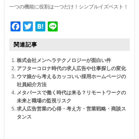
一つの機能に役割は一つだけ！シンプルイズベスト！
F
T
H
Li
a
wi
at
n
c
tt
e
e
関連記事
e
er
n
株式会社メンヘラテクノロジーが面白い件
b
a
アフターコロナ時代の求人広告や仕事探しの変化
o
ウマ娘から考えるカッコいい採用ホームページの
o
社員紹介方法
メタバースで働く時代は来る？リモートワークの
k
未来と職場の監視リスク
求人広告営業の心得・考え方・営業戦略・商談ス
タンス