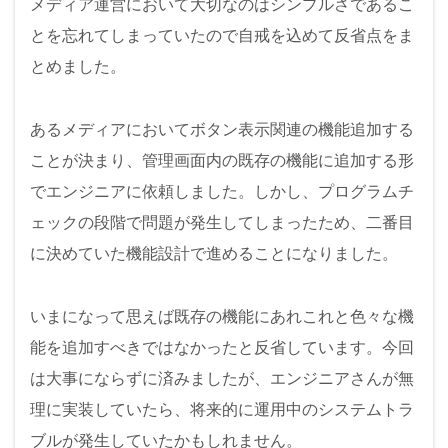
メディア運営において大切なのはシンプルさであるこ
c
tt
e
e
とを忘れてしまっていたので自戒を込めて反省点をま
e
er
n
とめました。
b
a
o
あるメディアにおいてボタン表示関連の機能追加する
o
ことが決まり、管理画面内の既存の機能に追加する形
k
でエンジニアに依頼しました。しかし、プログラムチ
ェックの段階で問題が発生してしまったため、二番目
に決めていた機能設計で進めることになりました。
いまになって思えば既存の機能にあれこれと色々な機
能を追加すべきではなかったと反省しています。今回
は大事にならずに済みましたが、エンジニアさんが無
理に実装していたら、将来的に運用中のシステムトラ
ブルが発生していたかもしれません。