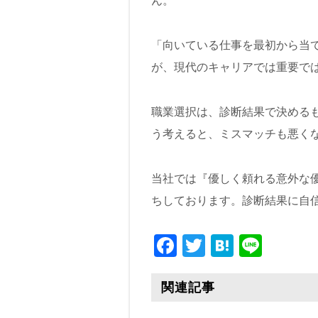
ん。
「向いている仕事を最初から当
が、現代のキャリアでは重要で
職業選択は、診断結果で決める
う考えると、ミスマッチも悪く
当社では『優しく頼れる意外な
ちしております。診断結果に自
F
T
H
Li
a
wi
at
n
c
tt
e
e
関連記事
e
er
n