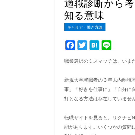
適職診断から考
知る意味
キャリア・働き方論
F
T
H
Li
a
wi
at
n
職業選択のミスマッチは、いま
c
tt
e
e
e
er
n
新規大卒就職者の３年以内離職
b
a
事」「好きを仕事に」「自分に
o
打となる方法は存在していませ
o
k
転職サイトを見ると、リクナビN
能があります。いくつかの質問