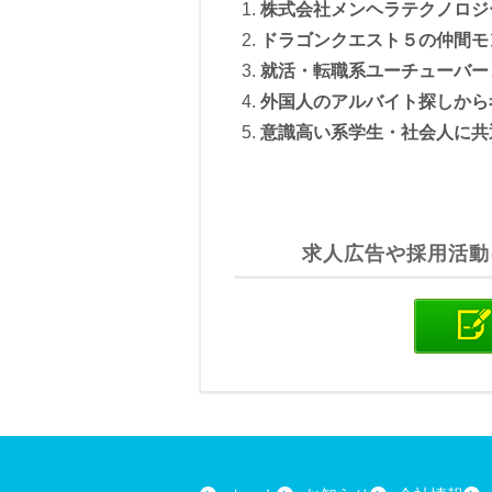
株式会社メンヘラテクノロジ
b
a
ドラゴンクエスト５の仲間モ
o
就活・転職系ユーチューバー
o
外国人のアルバイト探しから
k
意識高い系学生・社会人に共
求人広告や採用活動