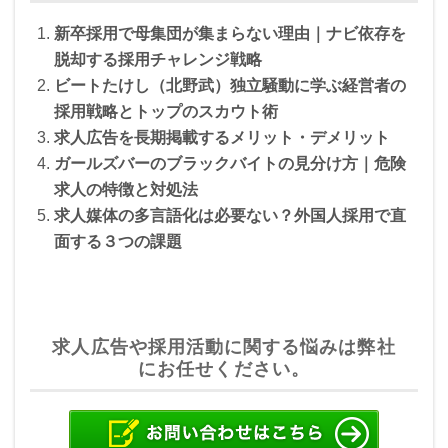
e
er
n
新卒採用で母集団が集まらない理由｜ナビ依存を
b
a
脱却する採用チャレンジ戦略
o
ビートたけし（北野武）独立騒動に学ぶ経営者の
o
採用戦略とトップのスカウト術
求人広告を長期掲載するメリット・デメリット
k
ガールズバーのブラックバイトの見分け方｜危険
求人の特徴と対処法
求人媒体の多言語化は必要ない？外国人採用で直
面する３つの課題
求人広告や採用活動に関する悩みは弊社
にお任せください。