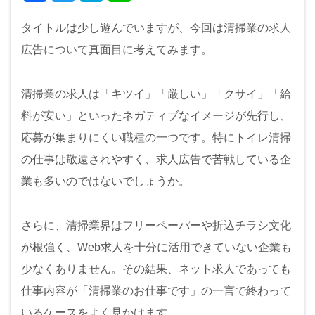
a
wi
at
n
タイトルは少し遊んでいますが、今回は清掃業の求人
c
tt
e
e
広告について真面目に考えてみます。
e
er
n
b
a
清掃業の求人は「キツイ」「厳しい」「クサイ」「給
o
料が安い」といったネガティブなイメージが先行し、
o
応募が集まりにくい職種の一つです。特にトイレ清掃
k
の仕事は敬遠されやすく、求人広告で苦戦している企
業も多いのではないでしょうか。
さらに、清掃業界はフリーペーパーや折込チラシ文化
が根強く、Web求人を十分に活用できていない企業も
少なくありません。その結果、ネット求人であっても
仕事内容が「清掃業のお仕事です」の一言で終わって
いるケースをよく見かけます。