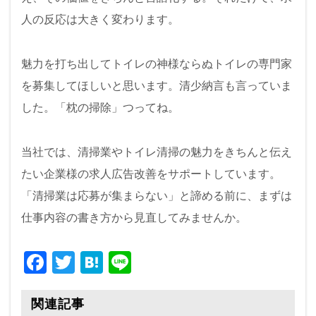
人の反応は大きく変わります。
魅力を打ち出してトイレの神様ならぬトイレの専門家
を募集してほしいと思います。清少納言も言っていま
した。「枕の掃除」つってね。
当社では、清掃業やトイレ清掃の魅力をきちんと伝え
たい企業様の求人広告改善をサポートしています。
「清掃業は応募が集まらない」と諦める前に、まずは
仕事内容の書き方から見直してみませんか。
F
T
H
Li
a
wi
at
n
c
tt
e
e
関連記事