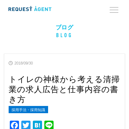
ブログ
BLOG
2018/09/30
トイレの神様から考える清掃
業の求人広告と仕事内容の書
き方
採用手法・採用知識
F
T
H
Li