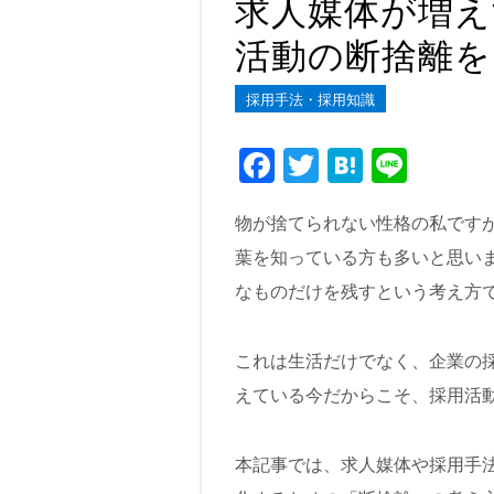
求人媒体が増
活動の断捨離
採用手法・採用知識
F
T
H
Li
a
wi
at
n
物が捨てられない性格の私です
c
tt
e
e
葉を知っている方も多いと思い
e
er
n
なものだけを残すという考え方
b
a
o
これは生活だけでなく、企業の
o
えている今だからこそ、採用活
k
本記事では、求人媒体や採用手