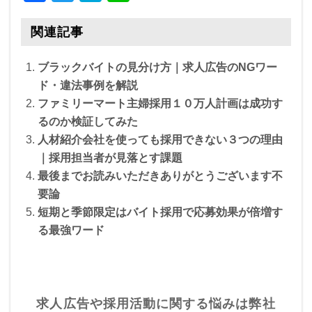
a
wi
at
n
c
tt
e
e
関連記事
e
er
n
ブラックバイトの見分け方｜求人広告のNGワー
b
a
ド・違法事例を解説
o
ファミリーマート主婦採用１０万人計画は成功す
o
るのか検証してみた
人材紹介会社を使っても採用できない３つの理由
k
｜採用担当者が見落とす課題
最後までお読みいただきありがとうございます不
要論
短期と季節限定はバイト採用で応募効果が倍増す
る最強ワード
求人広告や採用活動に関する悩みは弊社