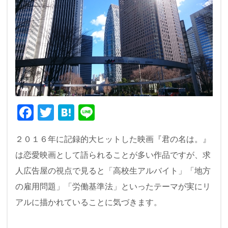
F
T
H
Li
a
wi
at
n
２０１６年に記録的大ヒットした映画『君の名は。』
c
tt
e
e
は恋愛映画として語られることが多い作品ですが、求
e
er
n
人広告屋の視点で見ると「高校生アルバイト」「地方
b
a
の雇用問題」「労働基準法」といったテーマが実にリ
o
アルに描かれていることに気づきます。
o
k