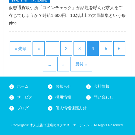
仮想通貨取引所「コインチェック」が話題を呼んだ求人をご
存じでしょうか？時給1,600円、10名以上の大量募集という条
件で
« 先頭
«
...
2
3
4
5
6
...
»
最後 »
ホーム
お知らせ
会社情報
サービス
採用情報
問い合わせ
ブログ
個人情報保護方針
Copyright © 求人広告代理店のリクエストエージェント All Rights Reserved.