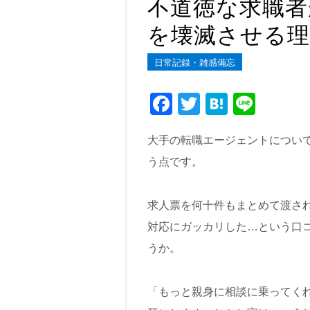
不道徳な求職者
を壊滅させる理
日常記録・雑感備忘
F
T
H
Li
a
wi
at
n
大手の転職エージェントについ
c
tt
e
e
う点です。
e
er
n
b
a
求人票を何十件もまとめて渡さ
o
対応にガッカリした…という口
o
うか。
k
「もっと親身に相談に乗ってく