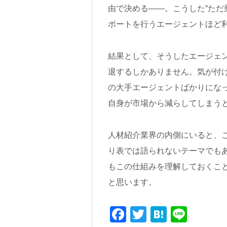
由で決める――。こうした“ただ
ポートを行うエージェントほど
結果として、そうしたエージェ
退するしかありません。気が付
の大手エージェントばかりにな
自身が市場から減らしてしまう
人材紹介業界の内側にいると、
り表では語られないテーマでも
もこの仕組みを理解しておくこ
と思います。
F
T
H
Li