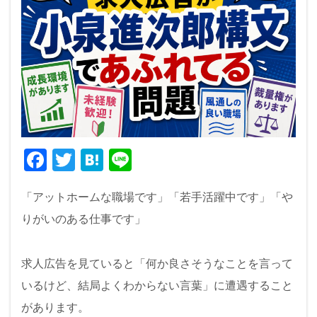
F
T
H
Li
a
wi
at
n
「アットホームな職場です」「若手活躍中です」「や
c
tt
e
e
りがいのある仕事です」
e
er
n
b
a
求人広告を見ていると「何か良さそうなことを言って
o
いるけど、結局よくわからない言葉」に遭遇すること
o
があります。