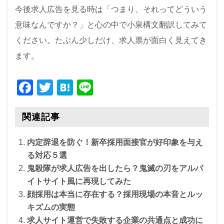
今後求人広告を見る時は「つまり、それってどういう
意味なんですか？」と心の中で小泉構文翻訳してみて
ください。たぶん少しだけ、求人票が面白く見えてき
ます。
F
T
H
Li
a
wi
at
n
c
tt
e
e
関連記事
e
er
n
内定辞退を防ぐ！新卒採用面接官が好印象を与え
b
a
る対応５選
o
鬼殺隊が求人広告を出したら？鬼滅の刃をアルバ
o
イトサイト風に再現してみた
顔採用は本当に存在する？採用現場の本音とルッ
k
キズムの実態
求人サイト運営で失敗する企業の共通点と成功に